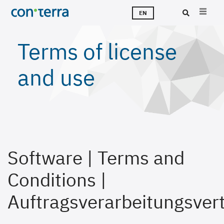
Skip
T
S
T
A
C
J
EN
to
main
Sea
Terms of license
content
and use
Software | Terms and
Conditions |
Auftragsverarbeitungsver