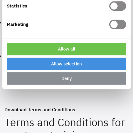
Statistics
con terra Technologies Components
Lizenz- und Nutzungsbedingungen
(PDF)
Marketing
con terra Data Services
Allow all
Lizenz- und Nutzungsbedingungen
(PDF)
Allow selection
Deny
Download Terms and Conditions
Terms and Conditions for