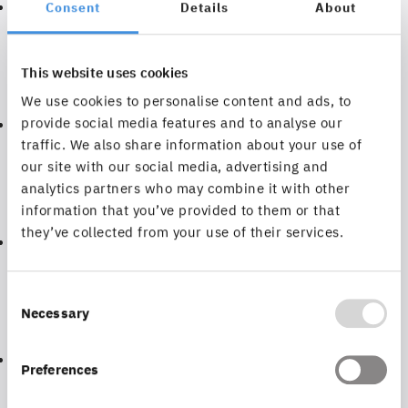
Lizenz- und Nutzungsbedingungen
(PDF)
Consent
Details
About
This website uses cookies
smart.finder SDI
We use cookies to personalise content and ads, to
provide social media features and to analyse our
Lizenz- und Nutzungsbedingungen
(PDF)
traffic. We also share information about your use of
our site with our social media, advertising and
analytics partners who may combine it with other
smart.finder
information that you’ve provided to them or that
they’ve collected from your use of their services.
Lizenz- und Nutzungsbedingungen
(PDF)
Consent
Necessary
Selection
service.monitor
Lizenz- und Nutzungsbedingunge
(PDF)
Preferences